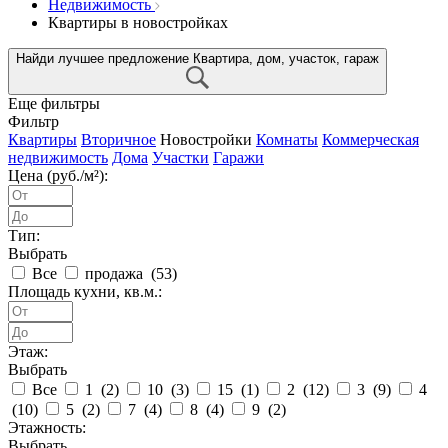
Недвижимость
Квартиры в новостройках
Найди лучшее предложение
Квартира, дом, участок, гараж
Еще фильтры
Фильтр
Квартиры
Вторичное
Новостройки
Комнаты
Коммерческая
недвижимость
Дома
Участки
Гаражи
Цена (руб./м²):
Тип:
Выбрать
Все
продажа (
53
)
Площадь кухни, кв.м.:
Этаж:
Выбрать
Все
1 (
2
)
10 (
3
)
15 (
1
)
2 (
12
)
3 (
9
)
4
(
10
)
5 (
2
)
7 (
4
)
8 (
4
)
9 (
2
)
Этажность:
Выбрать