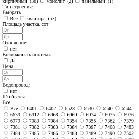
кирпичный (
38
)
монолит (
2
)
панельный (
1
)
Тип строения:
Выбрать
Все
квартира (
53
)
Площадь участка, сот:
Отопление:
нет
Возможность ипотеки:
Да
Цена:
Водопровод:
нет
ID объекта:
Все
Все
6401
6402
6528
6530
6540
6544
6639
6912
6968
6969
6974
6975
6976
6979
7083
7084
7354
7355
7362
7379
7381
7382
7383
7384
7397
7408
7483
7484
7485
7486
7488
7489
7490
7502