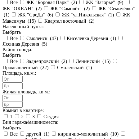
Все
ЖК "Боровая Парк" (
2
)
ЖК "Загорье" (
9
)
ЖК "ОКЕАН" (
2
)
ЖК "Самолёт" (
2
)
ЖК "Семичёвка"
(
1
)
ЖК "СреДа" (
6
)
ЖК "ул.Никольская" (
1
)
ЖК
Максимум (
15
)
Квартал восточный (
2
)
Населенный пункт:
Выбрать
Все
Смоленск (
47
)
Киселевка Деревня (
1
)
Ясенная Деревня (
5
)
Район города:
Выбрать
Все
Заднепровский (
2
)
Ленинский (
15
)
Промышленный (
22
)
Смоленский (
1
)
Площадь, кв.м.:
Жилая площадь, кв.м.:
Комнат в квартире:
1
2
3
Студия
Вид гаража/машиноместа:
Выбрать
Все
другой (
1
)
кирпично-монолитный (
10
)