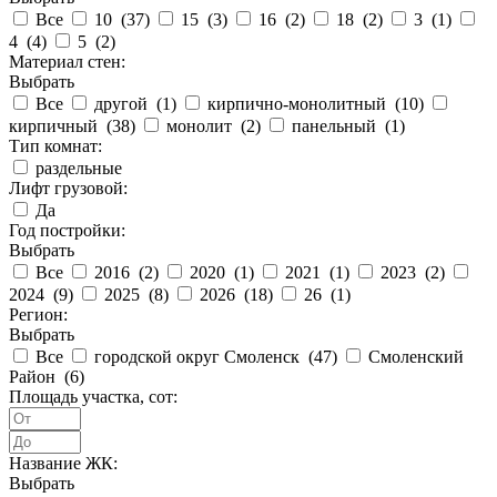
Все
10 (
37
)
15 (
3
)
16 (
2
)
18 (
2
)
3 (
1
)
4 (
4
)
5 (
2
)
Материал стен:
Выбрать
Все
другой (
1
)
кирпично-монолитный (
10
)
кирпичный (
38
)
монолит (
2
)
панельный (
1
)
Тип комнат:
раздельные
Лифт грузовой:
Да
Год постройки:
Выбрать
Все
2016 (
2
)
2020 (
1
)
2021 (
1
)
2023 (
2
)
2024 (
9
)
2025 (
8
)
2026 (
18
)
26 (
1
)
Регион:
Выбрать
Все
городской округ Смоленск (
47
)
Смоленский
Район (
6
)
Площадь участка, сот:
Название ЖК:
Выбрать