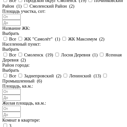
Все
городской округ Смоленск (
19
)
Починковский
Район (
1
)
Смоленский Район (
2
)
Площадь участка, сот:
Название ЖК:
Выбрать
Все
ЖК "Самолёт" (
1
)
ЖК Максимум (
2
)
Населенный пункт:
Выбрать
Все
Смоленск (
19
)
Лосня Деревня (
1
)
Ясенная
Деревня (
2
)
Район города:
Выбрать
Все
Заднепровский (
2
)
Ленинский (
13
)
Промышленный (
6
)
Площадь, кв.м.:
Жилая площадь, кв.м.:
Комнат в квартире:
3