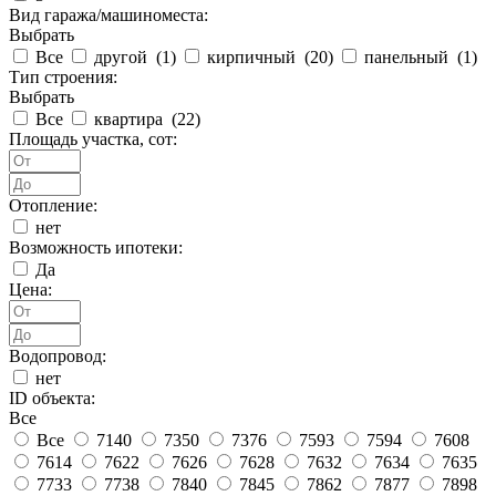
Вид гаража/машиноместа:
Выбрать
Все
другой (
1
)
кирпичный (
20
)
панельный (
1
)
Тип строения:
Выбрать
Все
квартира (
22
)
Площадь участка, сот:
Отопление:
нет
Возможность ипотеки:
Да
Цена:
Водопровод:
нет
ID объекта:
Все
Все
7140
7350
7376
7593
7594
7608
7614
7622
7626
7628
7632
7634
7635
7733
7738
7840
7845
7862
7877
7898