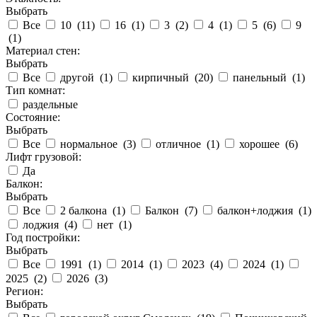
Выбрать
Все
10 (
11
)
16 (
1
)
3 (
2
)
4 (
1
)
5 (
6
)
9
(
1
)
Материал стен:
Выбрать
Все
другой (
1
)
кирпичный (
20
)
панельный (
1
)
Тип комнат:
раздельные
Состояние:
Выбрать
Все
нормальное (
3
)
отличное (
1
)
хорошее (
6
)
Лифт грузовой:
Да
Балкон:
Выбрать
Все
2 балкона (
1
)
Балкон (
7
)
балкон+лоджия (
1
)
лоджия (
4
)
нет (
1
)
Год постройки:
Выбрать
Все
1991 (
1
)
2014 (
1
)
2023 (
4
)
2024 (
1
)
2025 (
2
)
2026 (
3
)
Регион:
Выбрать