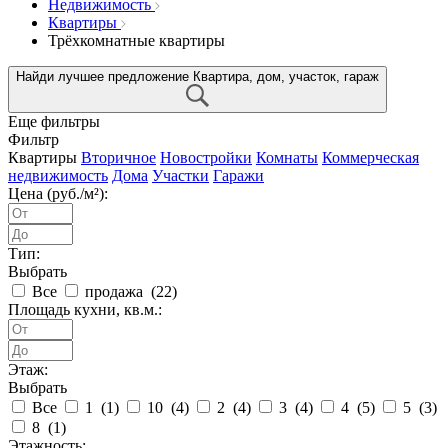
Недвижимость
Квартиры
Трёхкомнатные квартиры
Найди лучшее предложение
Квартира, дом, участок, гараж
Еще фильтры
Фильтр
Квартиры
Вторичное
Новостройки
Комнаты
Коммерческая
недвижимость
Дома
Участки
Гаражи
Цена (руб./м²):
Тип:
Выбрать
Все
продажа (
22
)
Площадь кухни, кв.м.:
Этаж:
Выбрать
Все
1 (
1
)
10 (
4
)
2 (
4
)
3 (
4
)
4 (
5
)
5 (
3
)
8 (
1
)
Этажность: