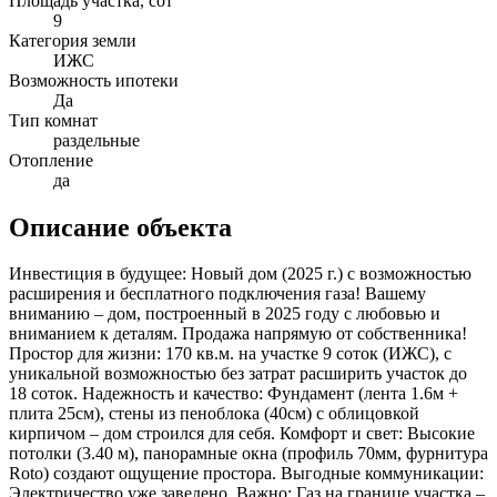
Площадь участка, сот
9
Категория земли
ИЖС
Возможность ипотеки
Да
Тип комнат
раздельные
Отопление
да
Описание объекта
Инвестиция в будущее: Новый дом (2025 г.) с возможностью
расширения и бесплатного подключения газа! Вашему
вниманию – дом, построенный в 2025 году с любовью и
вниманием к деталям. Продажа напрямую от собственника!
Простор для жизни: 170 кв.м. на участке 9 соток (ИЖС), с
уникальной возможностью без затрат расширить участок до
18 соток. Надежность и качество: Фундамент (лента 1.6м +
плита 25см), стены из пеноблока (40см) с облицовкой
кирпичом – дом строился для себя. Комфорт и свет: Высокие
потолки (3.40 м), панорамные окна (профиль 70мм, фурнитура
Roto) создают ощущение простора. Выгодные коммуникации:
Электричество уже заведено. Важно: Газ на границе участка –