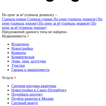
По цене за м² (сначала дешевле)
Сначала новые
Сначала старые
По цене (сначала дешевле)
По
цене (сначала дороже)
По цене за м² (сначала дешевле)
По
цене за м² (сначала дороже)
Предложений данного типа не найдено.
Недвижимость
Вторичное
Новостройки
Комнаты
Коммерческая
Дома, дачи, коттеджи
Участки
Гаражи и машиноместа
Услуги
Срочная продажа квартиры
Новостройки в Санкт-Петербурге
Подобрать ипотеку
Подбор квартир в Москве
Срочный выкуп