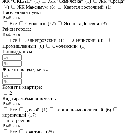
ЖК "ОКЕАН" (
1
)
ЖК "Семичёвка" (
1
)
ЖК "СреДа"
(
4
)
ЖК Максимум (
6
)
Квартал восточный (
1
)
Населенный пункт:
Выбрать
Все
Смоленск (
22
)
Ясенная Деревня (
3
)
Район города:
Выбрать
Все
Заднепровский (
1
)
Ленинский (
8
)
Промышленный (
8
)
Смоленский (
1
)
Площадь, кв.м.:
Жилая площадь, кв.м.:
Комнат в квартире:
2
Вид гаража/машиноместа:
Выбрать
Все
другой (
1
)
кирпично-монолитный (
6
)
кирпичный (
17
)
Тип строения:
Выбрать
Все
квартира (
25
)