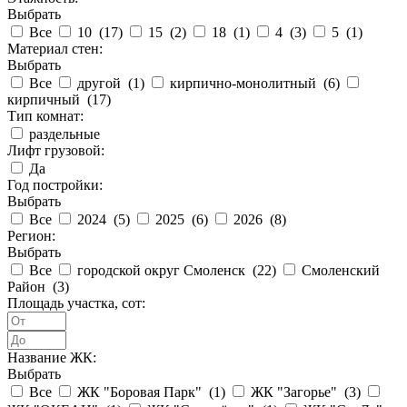
Выбрать
Все
10 (
17
)
15 (
2
)
18 (
1
)
4 (
3
)
5 (
1
)
Материал стен:
Выбрать
Все
другой (
1
)
кирпично-монолитный (
6
)
кирпичный (
17
)
Тип комнат:
раздельные
Лифт грузовой:
Да
Год постройки:
Выбрать
Все
2024 (
5
)
2025 (
6
)
2026 (
8
)
Регион:
Выбрать
Все
городской округ Смоленск (
22
)
Смоленский
Район (
3
)
Площадь участка, сот:
Название ЖК:
Выбрать
Все
ЖК "Боровая Парк" (
1
)
ЖК "Загорье" (
3
)