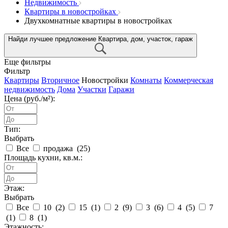
Недвижимость
Квартиры в новостройках
Двухкомнатные квартиры в новостройках
Найди лучшее предложение
Квартира, дом, участок, гараж
Еще фильтры
Фильтр
Квартиры
Вторичное
Новостройки
Комнаты
Коммерческая
недвижимость
Дома
Участки
Гаражи
Цена (руб./м²):
Тип:
Выбрать
Все
продажа (
25
)
Площадь кухни, кв.м.:
Этаж:
Выбрать
Все
10 (
2
)
15 (
1
)
2 (
9
)
3 (
6
)
4 (
5
)
7
(
1
)
8 (
1
)
Этажность: