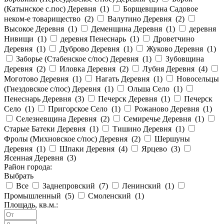
(Катынское с.пос) Деревня (
1
)
Борщевщина Садовое
неком-е товарищество (
2
)
Валутино Деревня (
2
)
Высокое Деревня (
1
)
Деменщина Деревня (
1
)
деревня
Нивищи (
1
)
деревня Пенеснарь (
1
)
Дроветчино
Деревня (
1
)
Дуброво Деревня (
1
)
Жуково Деревня (
1
)
Заборье (Стабенское с/пос) Деревня (
1
)
Зубовщина
Деревня (
2
)
Иловка Деревня (
2
)
Лубня Деревня (
4
)
Моготово Деревня (
1
)
Нагать Деревня (
1
)
Новосельцы
(Гнездовское с/пос) Деревня (
1
)
Ольша Село (
1
)
Пенеснарь Деревня (
3
)
Печерск Деревня (
1
)
Печерск
Село (
1
)
Пригорское Село (
1
)
Рожаново Деревня (
1
)
Селезневщина Деревня (
2
)
Семиречье Деревня (
1
)
Старые Батеки Деревня (
1
)
Тишино Деревня (
1
)
Фролы (Михновское с/пос) Деревня (
2
)
Шершуны
Деревня (
1
)
Шпаки Деревня (
4
)
Ярцево (
3
)
Ясенная Деревня (
3
)
Район города:
Выбрать
Все
Заднепровский (
7
)
Ленинский (
1
)
Промышленный (
5
)
Смоленский (
1
)
Площадь, кв.м.: