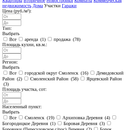
Квартиры
Вторичное
Новостройки
Комнаты
Коммерческая
недвижимость
Дома
Участки
Гаражи
Цена (руб./м²):
Тип:
Выбрать
Все
аренда (
1
)
продажа (
78
)
Площадь кухни, кв.м.:
Регион:
Выбрать
Все
городской округ Смоленск (
16
)
Демидовский
Район (
2
)
Смоленский Район (
58
)
Ярцевский Район
(
3
)
Площадь участка, сот:
Населенный пункт:
Выбрать
Все
Смоленск (
19
)
Архиповка Деревня (
4
)
Богородицкое Деревня (
1
)
Боровая Деревня (
3
)
Боровики (Пересудовское с/пос) Деревня (
2
)
Борок