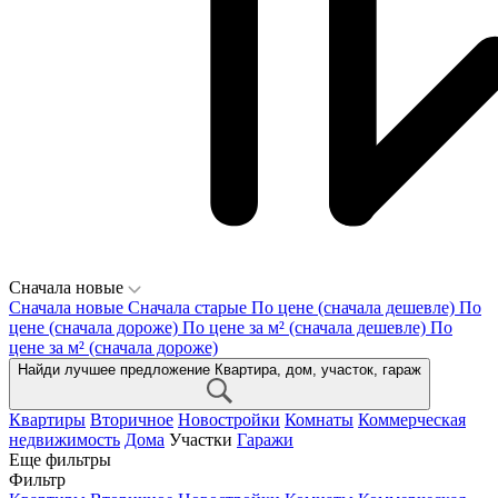
Сначала новые
Сначала новые
Сначала старые
По цене (сначала дешевле)
По
цене (сначала дороже)
По цене за м² (сначала дешевле)
По
цене за м² (сначала дороже)
Найди лучшее предложение
Квартира, дом, участок, гараж
Квартиры
Вторичное
Новостройки
Комнаты
Коммерческая
недвижимость
Дома
Участки
Гаражи
Еще фильтры
Фильтр