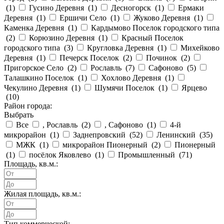
(
1
)
Гусино Деревня (
1
)
Десногорск (
1
)
Ермаки
Деревня (
1
)
Ершичи Село (
1
)
Жуково Деревня (
1
)
Каменка Деревня (
1
)
Кардымово Поселок городского типа
(
2
)
Корюзино Деревня (
1
)
Красный Поселок
городского типа (
3
)
Кругловка Деревня (
1
)
Михейково
Деревня (
1
)
Печерск Поселок (
2
)
Починок (
2
)
Пригорское Село (
2
)
Рославль (
7
)
Сафоново (
5
)
Талашкино Поселок (
1
)
Хохлово Деревня (
1
)
Чекулино Деревня (
1
)
Шумячи Поселок (
1
)
Ярцево
(
10
)
Район города:
Выбрать
Все
, Рославль (
2
)
, Сафоново (
1
)
4-й
микрорайон (
1
)
Заднепровский (
52
)
Ленинский (
35
)
МЖК (
1
)
микрорайон Пионерный (
2
)
Пионерный
(
1
)
посёлок Яковлево (
1
)
Промышленный (
71
)
Площадь, кв.м.:
Жилая площадь, кв.м.:
Тип коммерческой: