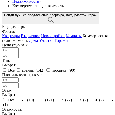
Недвижимость
Коммерческая недвижимость
Найди лучшее предложение
Квартира, дом, участок, гараж
Еще фильтры
Фильтр
Квартиры
Вторичное
Новостройки
Комнаты
Коммерческая
недвижимость
Дома
Участки
Гаражи
Цена (руб./м²):
Тип:
Выбрать
Все
аренда (
142
)
продажа (
90
)
Площадь кухни, кв.м.:
Этаж:
Выбрать
Все
-1 (
10
)
1 (
171
)
2 (
22
)
3 (
7
)
4 (
2
)
5
(
1
)
Этажность:
Выбрать