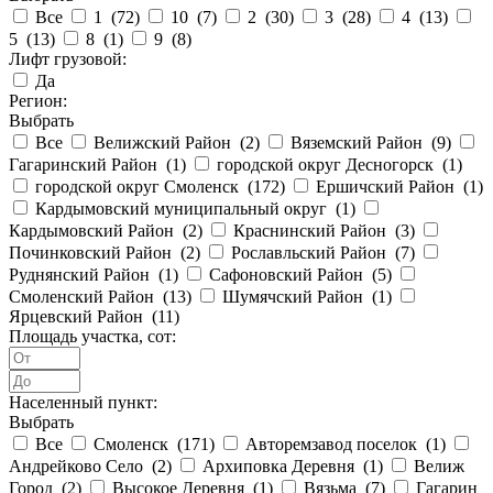
Все
1 (
72
)
10 (
7
)
2 (
30
)
3 (
28
)
4 (
13
)
5 (
13
)
8 (
1
)
9 (
8
)
Лифт грузовой:
Да
Регион:
Выбрать
Все
Велижский Район (
2
)
Вяземский Район (
9
)
Гагаринский Район (
1
)
городской округ Десногорск (
1
)
городской округ Смоленск (
172
)
Ершичский Район (
1
)
Кардымовский муниципальный округ (
1
)
Кардымовский Район (
2
)
Краснинский Район (
3
)
Починковский Район (
2
)
Рославльский Район (
7
)
Руднянский Район (
1
)
Сафоновский Район (
5
)
Смоленский Район (
13
)
Шумячский Район (
1
)
Ярцевский Район (
11
)
Площадь участка, сот:
Населенный пункт:
Выбрать
Все
Смоленск (
171
)
Авторемзавод поселок (
1
)
Андрейково Село (
2
)
Архиповка Деревня (
1
)
Велиж
Город (
2
)
Высокое Деревня (
1
)
Вязьма (
7
)
Гагарин