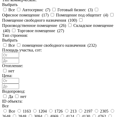
Выбрать
Все
Автосервис (
7
)
Готовый бизнес (
3
)
Офисное помещение (
17
)
Помещение под общепит (
4
)
Помещение свободного назначения (
100
)
Производственное помещение (
26
)
Складское помещение
(
40
)
Торговое помещение (
27
)
Тип строения:
Выбрать
Все
помещение свободного назначения (
232
)
Площадь участка, сот:
Отопление:
нет
Цена:
Водопровод:
Да
нет
ID объекта:
Все
Все
1163
1204
1726
213
2197
2305
2648
2848
3094
4069
4124
4130
4762