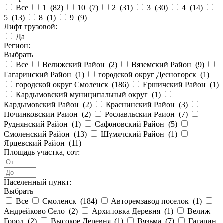
Все
1 (
82
)
10 (
7
)
2 (
31
)
3 (
30
)
4 (
14
)
5 (
13
)
8 (
1
)
9 (
9
)
Лифт грузовой:
Да
Регион:
Выбрать
Все
Велижский Район (
2
)
Вяземский Район (
9
)
Гагаринский Район (
1
)
городской округ Десногорск (
1
)
городской округ Смоленск (
186
)
Ершичский Район (
1
)
Кардымовский муниципальный округ (
1
)
Кардымовский Район (
2
)
Краснинский Район (
3
)
Починковский Район (
2
)
Рославльский Район (
7
)
Руднянский Район (
1
)
Сафоновский Район (
5
)
Смоленский Район (
13
)
Шумячский Район (
1
)
Ярцевский Район (
11
)
Площадь участка, сот:
Населенный пункт:
Выбрать
Все
Смоленск (
184
)
Авторемзавод поселок (
1
)
Андрейково Село (
2
)
Архиповка Деревня (
1
)
Велиж
Город (
2
)
Высокое Деревня (
1
)
Вязьма (
7
)
Гагарин