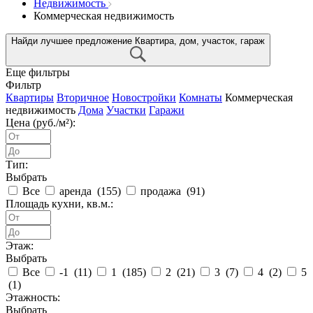
Недвижимость
Коммерческая недвижимость
Найди лучшее предложение
Квартира, дом, участок, гараж
Еще фильтры
Фильтр
Квартиры
Вторичное
Новостройки
Комнаты
Коммерческая
недвижимость
Дома
Участки
Гаражи
Цена (руб./м²):
Тип:
Выбрать
Все
аренда (
155
)
продажа (
91
)
Площадь кухни, кв.м.:
Этаж:
Выбрать
Все
-1 (
11
)
1 (
185
)
2 (
21
)
3 (
7
)
4 (
2
)
5
(
1
)
Этажность:
Выбрать