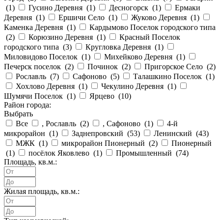
(
1
)
Гусино Деревня (
1
)
Десногорск (
1
)
Ермаки
Деревня (
1
)
Ершичи Село (
1
)
Жуково Деревня (
1
)
Каменка Деревня (
1
)
Кардымово Поселок городского типа
(
2
)
Корюзино Деревня (
1
)
Красный Поселок
городского типа (
3
)
Кругловка Деревня (
1
)
Миловидово Поселок (
1
)
Михейково Деревня (
1
)
Печерск поселок (
2
)
Починок (
2
)
Пригорское Село (
2
)
Рославль (
7
)
Сафоново (
5
)
Талашкино Поселок (
1
)
Хохлово Деревня (
1
)
Чекулино Деревня (
1
)
Шумячи Поселок (
1
)
Ярцево (
10
)
Район города:
Выбрать
Все
, Рославль (
2
)
, Сафоново (
1
)
4-й
микрорайон (
1
)
Заднепровский (
53
)
Ленинский (
43
)
МЖК (
1
)
микрорайон Пионерный (
2
)
Пионерный
(
1
)
посёлок Яковлево (
1
)
Промышленный (
74
)
Площадь, кв.м.:
Жилая площадь, кв.м.: