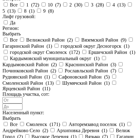
Все
1 (
72
)
10 (
7
)
2 (
30
)
3 (
28
)
4 (
13
)
5 (
13
)
8 (
1
)
9 (
8
)
Лифт грузовой:
Да
Регион:
Выбрать
Все
Велижский Район (
2
)
Вяземский Район (
9
)
Гагаринский Район (
1
)
городской округ Десногорск (
1
)
городской округ Смоленск (
172
)
Ершичский Район (
1
)
Кардымовский муниципальный округ (
1
)
Кардымовский Район (
2
)
Краснинский Район (
3
)
Починковский Район (
2
)
Рославльский Район (
7
)
Руднянский Район (
1
)
Сафоновский Район (
5
)
Смоленский Район (
13
)
Шумячский Район (
1
)
Ярцевский Район (
11
)
Площадь участка, сот:
Населенный пункт:
Выбрать
Все
Смоленск (
171
)
Авторемзавод поселок (
1
)
Андрейково Село (
2
)
Архиповка Деревня (
1
)
Велиж
Город (
2
)
Высокое Деревня (
1
)
Вязьма (
7
)
Гагарин