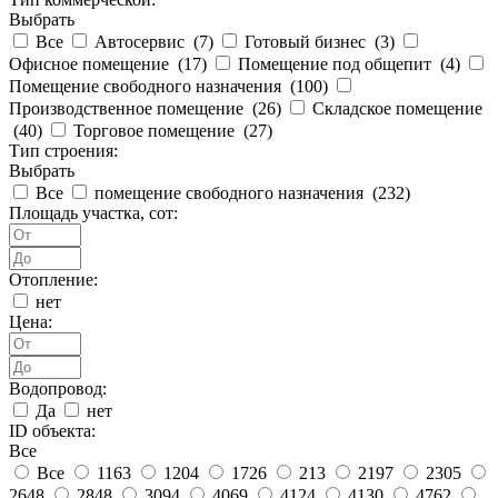
Выбрать
Все
Автосервис (
7
)
Готовый бизнес (
3
)
Офисное помещение (
17
)
Помещение под общепит (
4
)
Помещение свободного назначения (
100
)
Производственное помещение (
26
)
Складское помещение
(
40
)
Торговое помещение (
27
)
Тип строения:
Выбрать
Все
помещение свободного назначения (
232
)
Площадь участка, сот:
Отопление:
нет
Цена:
Водопровод:
Да
нет
ID объекта:
Все
Все
1163
1204
1726
213
2197
2305
2648
2848
3094
4069
4124
4130
4762