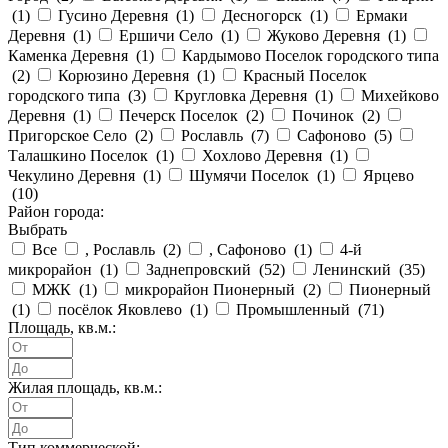
(
1
)
Гусино Деревня (
1
)
Десногорск (
1
)
Ермаки
Деревня (
1
)
Ершичи Село (
1
)
Жуково Деревня (
1
)
Каменка Деревня (
1
)
Кардымово Поселок городского типа
(
2
)
Корюзино Деревня (
1
)
Красный Поселок
городского типа (
3
)
Кругловка Деревня (
1
)
Михейково
Деревня (
1
)
Печерск Поселок (
2
)
Починок (
2
)
Пригорское Село (
2
)
Рославль (
7
)
Сафоново (
5
)
Талашкино Поселок (
1
)
Хохлово Деревня (
1
)
Чекулино Деревня (
1
)
Шумячи Поселок (
1
)
Ярцево
(
10
)
Район города:
Выбрать
Все
, Рославль (
2
)
, Сафоново (
1
)
4-й
микрорайон (
1
)
Заднепровский (
52
)
Ленинский (
35
)
МЖК (
1
)
микрорайон Пионерный (
2
)
Пионерный
(
1
)
посёлок Яковлево (
1
)
Промышленный (
71
)
Площадь, кв.м.:
Жилая площадь, кв.м.:
Тип коммерческой: