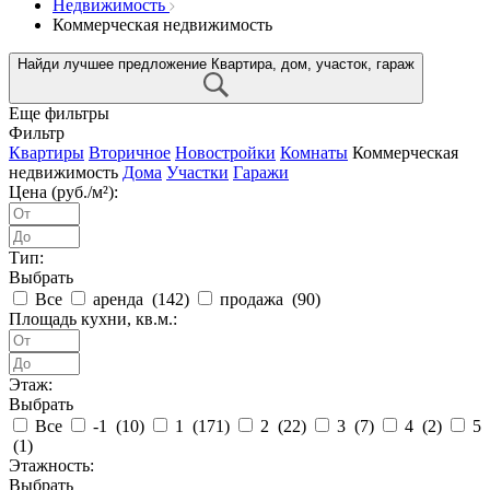
Недвижимость
Коммерческая недвижимость
Найди лучшее предложение
Квартира, дом, участок, гараж
Еще фильтры
Фильтр
Квартиры
Вторичное
Новостройки
Комнаты
Коммерческая
недвижимость
Дома
Участки
Гаражи
Цена (руб./м²):
Тип:
Выбрать
Все
аренда (
142
)
продажа (
90
)
Площадь кухни, кв.м.:
Этаж:
Выбрать
Все
-1 (
10
)
1 (
171
)
2 (
22
)
3 (
7
)
4 (
2
)
5
(
1
)
Этажность:
Выбрать