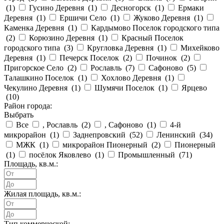
(
1
)
Гусино Деревня (
1
)
Десногорск (
1
)
Ермаки
Деревня (
1
)
Ершичи Село (
1
)
Жуково Деревня (
1
)
Каменка Деревня (
1
)
Кардымово Поселок городского типа
(
2
)
Корюзино Деревня (
1
)
Красный Поселок
городского типа (
3
)
Кругловка Деревня (
1
)
Михейково
Деревня (
1
)
Печерск Поселок (
2
)
Починок (
2
)
Пригорское Село (
2
)
Рославль (
7
)
Сафоново (
5
)
Талашкино Поселок (
1
)
Хохлово Деревня (
1
)
Чекулино Деревня (
1
)
Шумячи Поселок (
1
)
Ярцево
(
10
)
Район города:
Выбрать
Все
, Рославль (
2
)
, Сафоново (
1
)
4-й
микрорайон (
1
)
Заднепровский (
52
)
Ленинский (
34
)
МЖК (
1
)
микрорайон Пионерный (
2
)
Пионерный
(
1
)
посёлок Яковлево (
1
)
Промышленный (
71
)
Площадь, кв.м.:
Жилая площадь, кв.м.:
Тип коммерческой: