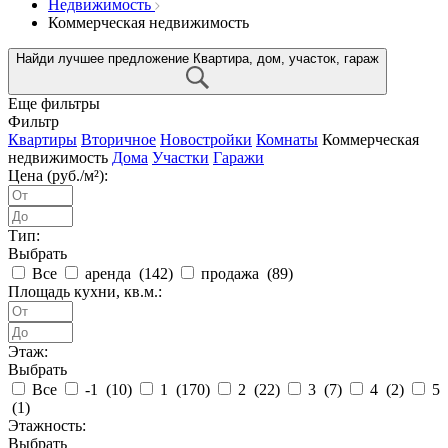
Недвижимость
Коммерческая недвижимость
Найди лучшее предложение
Квартира, дом, участок, гараж
Еще фильтры
Фильтр
Квартиры
Вторичное
Новостройки
Комнаты
Коммерческая
недвижимость
Дома
Участки
Гаражи
Цена (руб./м²):
Тип:
Выбрать
Все
аренда (
142
)
продажа (
89
)
Площадь кухни, кв.м.:
Этаж:
Выбрать
Все
-1 (
10
)
1 (
170
)
2 (
22
)
3 (
7
)
4 (
2
)
5
(
1
)
Этажность:
Выбрать