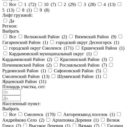
Все
1 (
72
)
10 (
7
)
2 (
29
)
3 (
28
)
4 (
13
)
5 (
13
)
8 (
1
)
9 (
8
)
Лифт грузовой:
Да
Регион:
Выбрать
Все
Велижский Район (
2
)
Вяземский Район (
9
)
Гагаринский Район (
1
)
городской округ Десногорск (
1
)
городской округ Смоленск (
171
)
Ершичский Район (
1
)
Кардымовский муниципальный округ (
1
)
Кардымовский Район (
2
)
Краснинский Район (
3
)
Починковский Район (
2
)
Рославльский Район (
7
)
Руднянский Район (
1
)
Сафоновский Район (
5
)
Смоленский Район (
13
)
Шумячский Район (
1
)
Ярцевский Район (
11
)
Площадь участка, сот:
Населенный пункт:
Выбрать
Все
Смоленск (
170
)
Авторемзавод поселок (
1
)
Андрейково Село (
2
)
Архиповка Деревня (
1
)
Велиж
Город (
2
)
Высокое Деревня (
1
)
Вязьма (
7
)
Гагарин