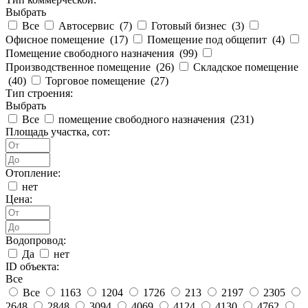
Выбрать
Все
Автосервис (
7
)
Готовый бизнес (
3
)
Офисное помещение (
17
)
Помещение под общепит (
4
)
Помещение свободного назначения (
99
)
Производственное помещение (
26
)
Складское помещение
(
40
)
Торговое помещение (
27
)
Тип строения:
Выбрать
Все
помещение свободного назначения (
231
)
Площадь участка, сот:
Отопление:
нет
Цена:
Водопровод:
Да
нет
ID объекта:
Все
Все
1163
1204
1726
213
2197
2305
2648
2848
3094
4069
4124
4130
4762