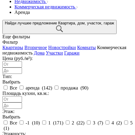
Недвижимость
Коммерческая недвижимость
Аренда
Найди лучшее предложение
Квартира, дом, участок, гараж
Еще фильтры
Фильтр
Квартиры
Вторичное
Новостройки
Комнаты
Коммерческая
недвижимость
Дома
Участки
Гаражи
Цена (руб./м²):
Тип:
Выбрать
Все
аренда (
142
)
продажа (
90
)
Площадь кухни, кв.м.:
Этаж:
Выбрать
Все
-1 (
10
)
1 (
171
)
2 (
22
)
3 (
7
)
4 (
2
)
5
(
1
)
Этажность: