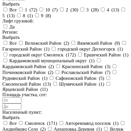
Выбрать
Все
1 (
72
)
10 (
7
)
2 (
30
)
3 (
28
)
4 (
13
)
5 (
13
)
8 (
1
)
9 (
8
)
Лифт грузовой:
Да
Регион:
Выбрать
Все
Велижский Район (
2
)
Вяземский Район (
9
)
Гагаринский Район (
1
)
городской округ Десногорск (
1
)
городской округ Смоленск (
172
)
Ершичский Район (
1
)
Кардымовский муниципальный округ (
1
)
Кардымовский Район (
2
)
Краснинский Район (
3
)
Починковский Район (
2
)
Рославльский Район (
7
)
Руднянский Район (
1
)
Сафоновский Район (
5
)
Смоленский Район (
13
)
Шумячский Район (
1
)
Ярцевский Район (
11
)
Площадь участка, сот:
Населенный пункт:
Выбрать
Все
Смоленск (
171
)
Авторемзавод поселок (
1
)
Андрейково Село (
2
)
Архиповка Деревня (
1
)
Велиж