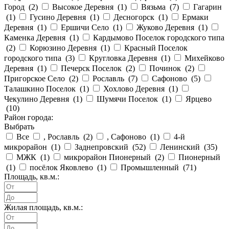
Город (
2
)
Высокое Деревня (
1
)
Вязьма (
7
)
Гагарин
(
1
)
Гусино Деревня (
1
)
Десногорск (
1
)
Ермаки
Деревня (
1
)
Ершичи Село (
1
)
Жуково Деревня (
1
)
Каменка Деревня (
1
)
Кардымово Поселок городского типа
(
2
)
Корюзино Деревня (
1
)
Красный Поселок
городского типа (
3
)
Кругловка Деревня (
1
)
Михейково
Деревня (
1
)
Печерск Поселок (
2
)
Починок (
2
)
Пригорское Село (
2
)
Рославль (
7
)
Сафоново (
5
)
Талашкино Поселок (
1
)
Хохлово Деревня (
1
)
Чекулино Деревня (
1
)
Шумячи Поселок (
1
)
Ярцево
(
10
)
Район города:
Выбрать
Все
, Рославль (
2
)
, Сафоново (
1
)
4-й
микрорайон (
1
)
Заднепровский (
52
)
Ленинский (
35
)
МЖК (
1
)
микрорайон Пионерный (
2
)
Пионерный
(
1
)
посёлок Яковлево (
1
)
Промышленный (
71
)
Площадь, кв.м.:
Жилая площадь, кв.м.: