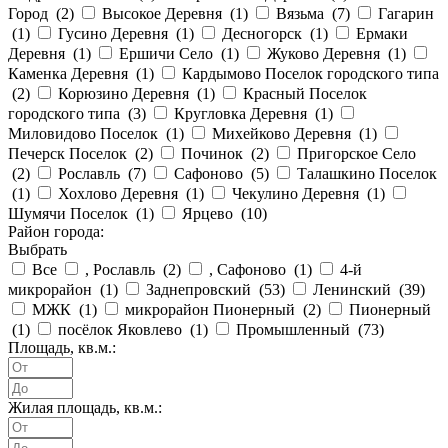
Город (
2
)
Высокое Деревня (
1
)
Вязьма (
7
)
Гагарин
(
1
)
Гусино Деревня (
1
)
Десногорск (
1
)
Ермаки
Деревня (
1
)
Ершичи Село (
1
)
Жуково Деревня (
1
)
Каменка Деревня (
1
)
Кардымово Поселок городского типа
(
2
)
Корюзино Деревня (
1
)
Красный Поселок
городского типа (
3
)
Кругловка Деревня (
1
)
Миловидово Поселок (
1
)
Михейково Деревня (
1
)
Печерск Поселок (
2
)
Починок (
2
)
Пригорское Село
(
2
)
Рославль (
7
)
Сафоново (
5
)
Талашкино Поселок
(
1
)
Хохлово Деревня (
1
)
Чекулино Деревня (
1
)
Шумячи Поселок (
1
)
Ярцево (
10
)
Район города:
Выбрать
Все
, Рославль (
2
)
, Сафоново (
1
)
4-й
микрорайон (
1
)
Заднепровский (
53
)
Ленинский (
39
)
МЖК (
1
)
микрорайон Пионерный (
2
)
Пионерный
(
1
)
посёлок Яковлево (
1
)
Промышленный (
73
)
Площадь, кв.м.:
Жилая площадь, кв.м.: