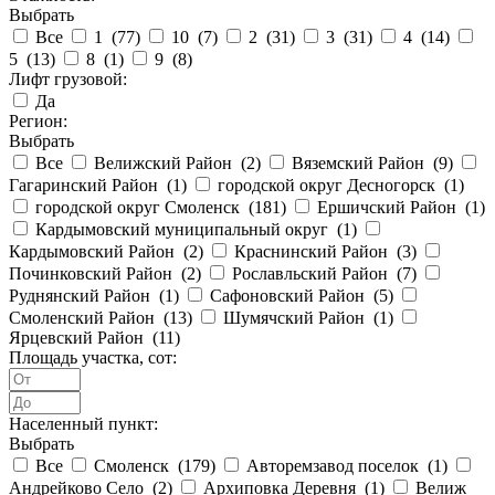
Выбрать
Все
1 (
77
)
10 (
7
)
2 (
31
)
3 (
31
)
4 (
14
)
5 (
13
)
8 (
1
)
9 (
8
)
Лифт грузовой:
Да
Регион:
Выбрать
Все
Велижский Район (
2
)
Вяземский Район (
9
)
Гагаринский Район (
1
)
городской округ Десногорск (
1
)
городской округ Смоленск (
181
)
Ершичский Район (
1
)
Кардымовский муниципальный округ (
1
)
Кардымовский Район (
2
)
Краснинский Район (
3
)
Починковский Район (
2
)
Рославльский Район (
7
)
Руднянский Район (
1
)
Сафоновский Район (
5
)
Смоленский Район (
13
)
Шумячский Район (
1
)
Ярцевский Район (
11
)
Площадь участка, сот:
Населенный пункт:
Выбрать
Все
Смоленск (
179
)
Авторемзавод поселок (
1
)
Андрейково Село (
2
)
Архиповка Деревня (
1
)
Велиж