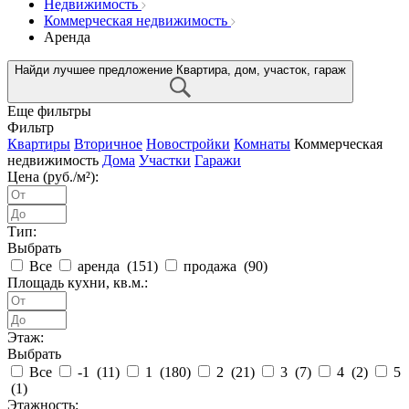
Недвижимость
Коммерческая недвижимость
Аренда
Найди лучшее предложение
Квартира, дом, участок, гараж
Еще фильтры
Фильтр
Квартиры
Вторичное
Новостройки
Комнаты
Коммерческая
недвижимость
Дома
Участки
Гаражи
Цена (руб./м²):
Тип:
Выбрать
Все
аренда (
151
)
продажа (
90
)
Площадь кухни, кв.м.:
Этаж:
Выбрать
Все
-1 (
11
)
1 (
180
)
2 (
21
)
3 (
7
)
4 (
2
)
5
(
1
)
Этажность: